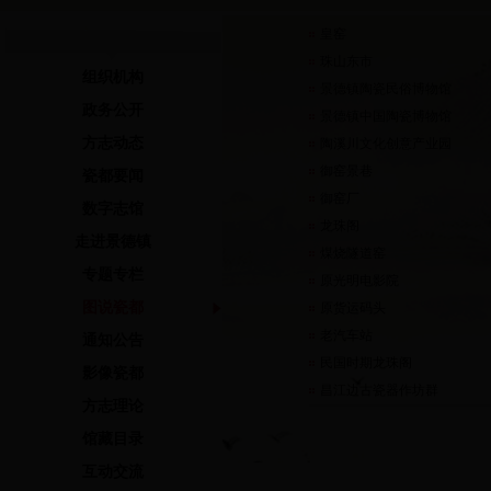
皇窑
珠山东市
组织机构
景德镇陶瓷民俗博物馆
政务公开
景德镇中国陶瓷博物馆
方志动态
陶溪川文化创意产业园
御窑景巷
瓷都要闻
御窑厂
数字志馆
龙珠阁
走进景德镇
煤烧隧道窑
专题专栏
原光明电影院
图说瓷都
原货运码头
老汽车站
通知公告
民国时期龙珠阁
影像瓷都
昌江边古瓷器作坊群
方志理论
馆藏目录
互动交流